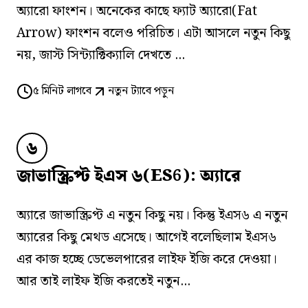
অ্যারো ফাংশন। অনেকের কাছে ফ্যাট অ্যারো(Fat
Arrow) ফাংশন বলেও পরিচিত। এটা আসলে নতুন কিছু
নয়, জাস্ট সিন্ট্যাক্টিক্যালি দেখতে ...
৫
মিনিট লাগবে
নতুন ট্যাবে পড়ুন
৬
জাভাস্ক্রিপ্ট ইএস ৬(ES6): অ্যারে
অ্যারে জাভাস্ক্রিপ্ট এ নতুন কিছু নয়। কিন্তু ইএস৬ এ নতুন
অ্যারের কিছু মেথড এসেছে। আগেই বলেছিলাম ইএস৬
এর কাজ হচ্ছে ডেভেলপারের লাইফ ইজি করে দেওয়া।
আর তাই লাইফ ইজি করতেই নতুন...