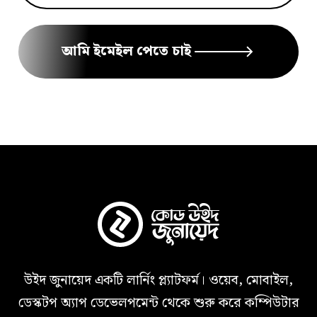
আমি ইমেইল পেতে চাই
উইদ জুনায়েদ একটি লার্নিং প্ল্যাটফর্ম। ওয়েব, মোবাইল,
ডেস্কটপ অ্যাপ ডেভেলপমেন্ট থেকে শুরু করে কম্পিউটার