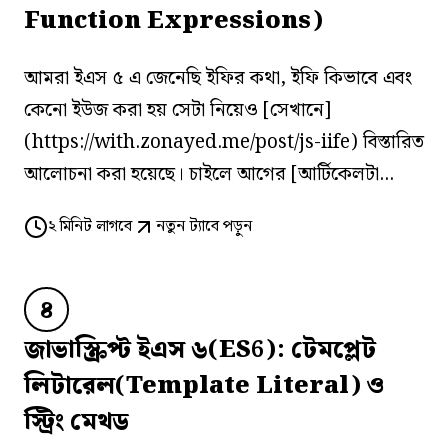
Function Expressions)
আমরা ইএস ৫ এ জেনেছি ইফির কথা, ইফি কিভাবে এবং
কেনো ইউজ করা হয় সেটা নিয়েও [সেখানে]
(https://with.zonayed.me/post/js-iife) বিস্তারিত
আলোচনা করা হয়েছে। চাইলে আগের [আর্টিকেলটা...
২
মিনিট লাগবে
নতুন ট্যাবে পড়ুন
৪
জাভাস্ক্রিপ্ট ইএস ৬(ES6): টেমপ্লেট
লিটারেল(Template Literal) ও
স্ট্রিং মেথড