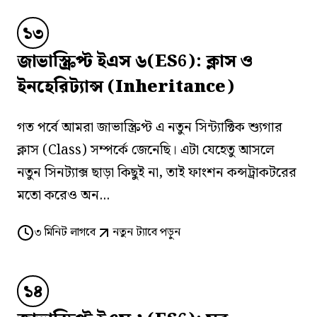
১৩
জাভাস্ক্রিপ্ট ইএস ৬(ES6): ক্লাস ও
ইনহেরিট্যান্স (Inheritance)
গত পর্বে আমরা জাভাস্ক্রিপ্ট এ নতুন সিন্ট্যাক্টিক শ্যুগার
ক্লাস (Class) সম্পর্কে জেনেছি। এটা যেহেতু আসলে
নতুন সিনট্যাক্স ছাড়া কিছুই না, তাই ফাংশন কন্সট্রাকটরের
মতো করেও অন...
৩
মিনিট লাগবে
নতুন ট্যাবে পড়ুন
১৪