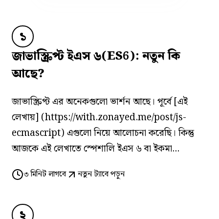
১
জাভাস্ক্রিপ্ট ইএস ৬(ES6): নতুন কি
আছে?
জাভাস্ক্রিপ্ট এর অনেকগুলো ভার্শন আছে। পূর্বে [এই
লেখায়] (https://with.zonayed.me/post/js-
ecmascript) এগুলো নিয়ে আলোচনা করেছি। কিন্তু
আজকে এই লেখাতে স্পেশালি ইএস ৬ বা ইকমা...
৩
মিনিট লাগবে
নতুন ট্যাবে পড়ুন
২