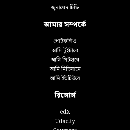
জুনায়েদ টিভি
আমার সম্পর্কে
পোর্টফলিও
আমি টুইটারে
আমি গিটহাবে
আমি মিডিয়ামে
আমি ইউটিউবে
রিসোর্স
edX
Udacity