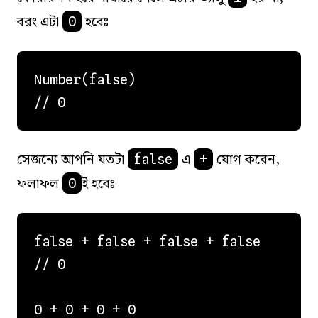
বরং এটা
হবেঃ
0
Number(false)

সেজন্যে আপনি যতটা
এ
যোগ করেন,
false
+
ফলাফল
ই হবেঃ
0
false + false + false + false

// 0 

0 + 0 + 0 + 0
