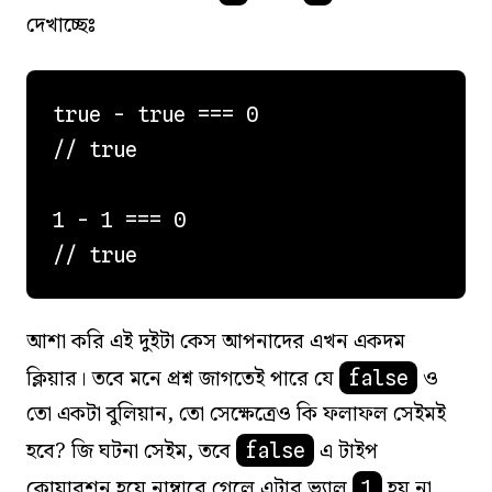
দেখাচ্ছেঃ
true - true === 0

// true

1 - 1 === 0

আশা করি এই দুইটা কেস আপনাদের এখন একদম
ক্লিয়ার। তবে মনে প্রশ্ন জাগতেই পারে যে
ও
false
তো একটা বুলিয়ান, তো সেক্ষেত্রেও কি ফলাফল সেইমই
হবে? জি ঘটনা সেইম, তবে
এ টাইপ
false
কোয়ারশন হয়ে নাম্বারে গেলে এটার ভ্যালু
হয় না,
1