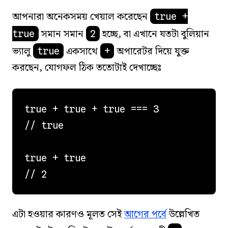
আপনারা অনেকসময় খেয়াল করেছেন
true +
সমান সমান
হচ্ছে, বা এখানে যতটা বুলিয়ান
true
2
ভ্যালু
একসাথে
অপারেটর দিয়ে যুক্ত
true
+
করছেন, যোগফল ঠিক ততোটাই দেখাচ্ছেঃ
true + true + true === 3

// true

true + true

এটা হওয়ার কারণও মূলত সেই
আগের পর্বে
উল্লেখিত