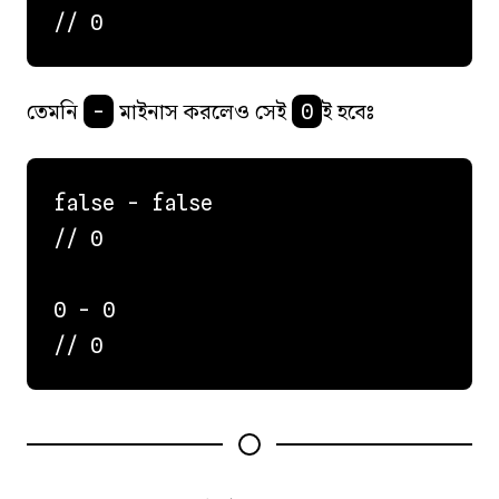
তেমনি
মাইনাস করলেও সেই
ই হবেঃ
-
0
false - false

// 0

0 - 0
