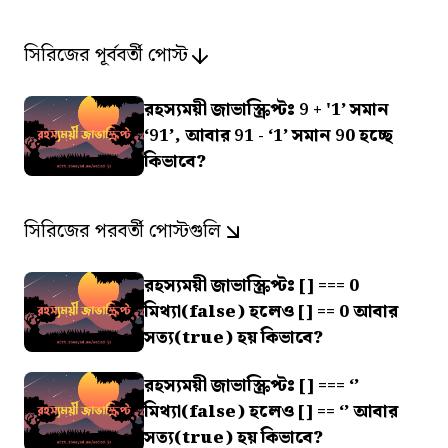
সিরিজের পূর্ববর্তী পোস্ট
রহস্যময়ী জাভাস্ক্রিপ্টঃ 9 + '1’ সমান
‘91’, আবার 91 - ‘1’ সমান 90 হচ্ছে
কিভাবে?
সিরিজের পরবর্তী পোস্টগুলি
রহস্যময়ী জাভাস্ক্রিপ্টঃ [] === 0
মিথ্যা(false) হলেও [] == 0 আবার
সত্য(true) হয় কিভাবে?
রহস্যময়ী জাভাস্ক্রিপ্টঃ [] === ‘’
মিথ্যা(false) হলেও [] == ‘’ আবার
সত্য(true) হয় কিভাবে?