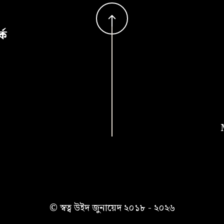
কে
© স্বত্ব উইদ জুনায়েদ ২০১৮ -
২০২৬