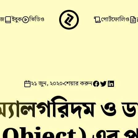
িজ
ইবুক
ভিডিও
পোর্টফোলিও
২১ জুন, ২০২০
শেয়ার করুন
 অ্যালগরিদম ও ডা
Object) এর পারফ