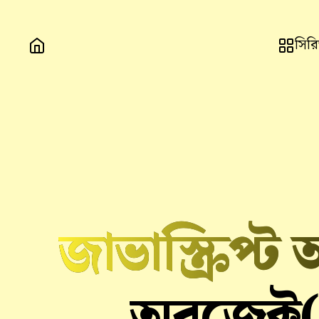
সির
জাভাস্ক্রিপ্ট
অবজেক্ট(