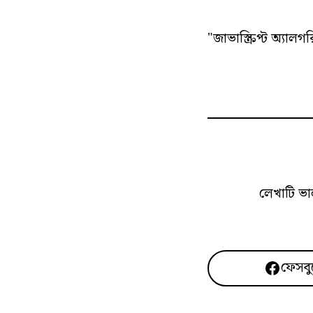
"জাভাস্ক্রিপ্ট অ্যালগ
লেখাটি ভা
ফেসবু