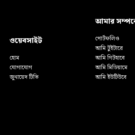
আমার সম্পর্
পোর্টফলিও
ওয়েবসাইট
আমি টুইটারে
হোম
আমি গিটহাবে
যোগাযোগ
আমি মিডিয়ামে
জুনায়েদ টিভি
আমি ইউটিউবে