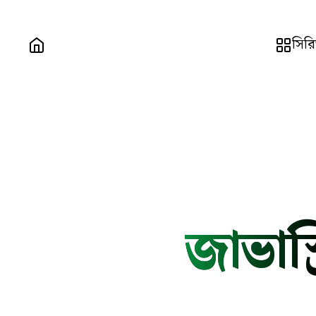
সির
জাভাস্ক