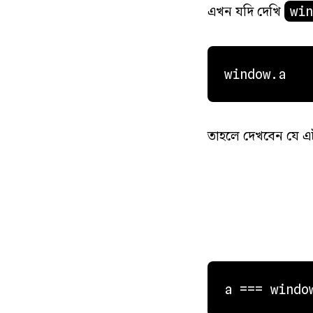
এখন যদি দেখি
win
window.a
তাহলে দেখবেন যে এ
a === windo