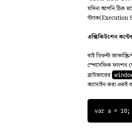
যদিনা আপনি ঠিক মত
স্ট্যাক(Execution 
এক্সিকিউশেন কন্ট
বাই ডিফল্ট জাভাস্ক্র
স্পেসেফিক ফাংশন থেক
ব্রাউজারের
windo
অ্যাসাইন করা একই 
var a = 10;