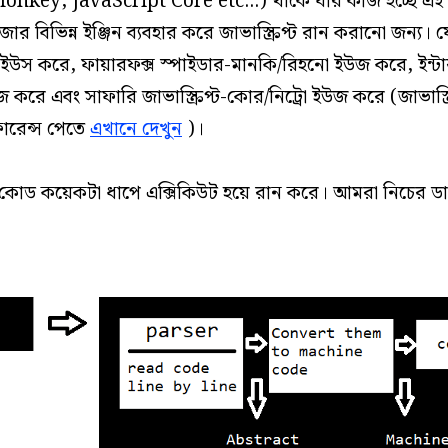
nkey, JavaScript Core etc…) থাকে যার কাজ হচ্ছে এই জা
জার বিভিন্ন ইঞ্জিন ব্যবহার করে জাভাস্ক্রিপ্ট রান করানো জন্য।
ন ইউস করে, ফায়ারফক্স স্পাইডার-মানকি/রিহনো ইউজ করে, ইন্টা
 করে এবং সাফারি জাভাস্ক্রিপ্ট-কোর/নিট্রো ইউজ করে (জাভাস্ক
ফারেন্স পেতে
এখানে দেখুন
)।
্ট কোড কয়েকটা ধাপে এক্সিকিউট হয়ে রান করে। আমরা নিচের ডায়